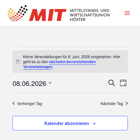
Zum
Inhalt
springen
Veranstaltungen
Keine Veranstaltungen für 8. Juni, 2026 vorgesehen. Hier
für
geht es zu den
nächsten bevorstehenden
Hinweis
8.
Veranstaltungen
.
Juni,
2026
08.06.2026
Veranstaltunge
Veranst
Suche
Tag
Suche
Ansicht
Datum
und
Navigat
wählen.
Vorheriger Tag
Nächster Tag
Ansichten,
Navigation
Kalender abonnieren