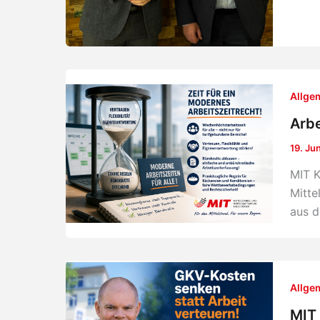
Allge
Arbe
19. Ju
MIT K
Mitte
aus d
Allge
MIT 