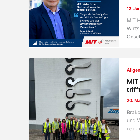
12. Ju
MIT H
Wirts
Geset
Allge
MIT 
triff
20. Ma
Brake
und W
renom