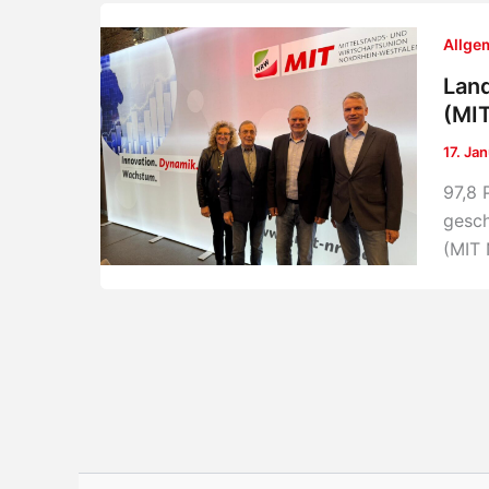
Allge
Land
(MI
17. Ja
97,8 
gesch
(MIT 