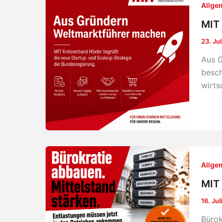
Allge
MIT 
23. Ju
Aus G
besch
wirts
Allge
MIT 
16. Jul
Bürok