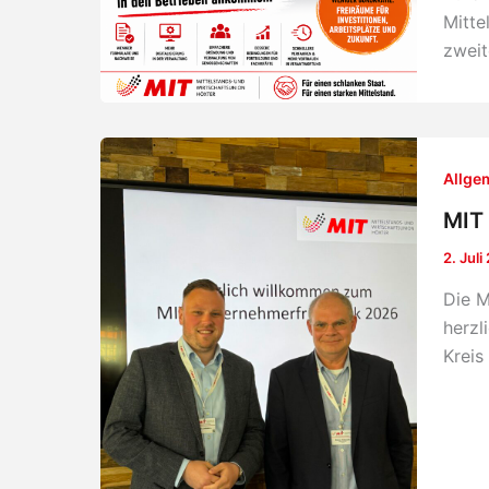
Mitte
zweit
Allge
MIT 
2. Juli
Die M
herzl
Kreis