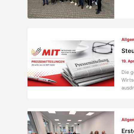
Allge
Steu
19. Ap
Die g
Wirts
ausdr
Allge
Erst