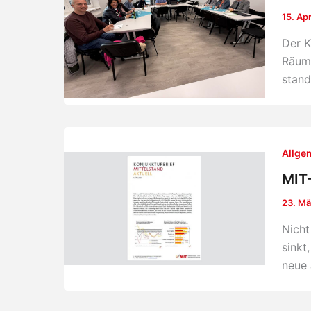
15. Ap
Der K
Räuml
stand
Allge
MIT-
23. Mä
Nicht
sinkt
neue 